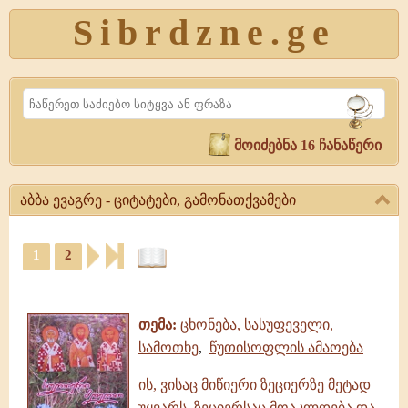
Sibrdzne.ge
Search
მოიძებნა 16 ჩანაწერი
აბბა ევაგრე - ციტატები, გამონათქვამები
აბბა
1
2
ევაგრე
-
ციტატები,
ციტატები,
ამონარიდები,
გამონათქვამები
გამონათქვამები
აბბა
თემა:
ცხონება, სასუფეველი,
ევაგრე
სამოთხე
,
წუთისოფლის ამაოება
|
გამონათქვამები,
ის, ვისაც მიწიერი ზეციერზე მეტად
ციტატები
უყვარს, ზეციერსაც მოაკლდება და