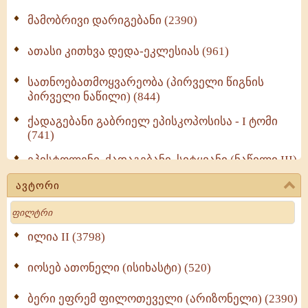
მამობრივი დარიგებანი (2390)
ათასი კითხვა დედა-ეკლესიას (961)
სათნოებათმოყვარეობა (პირველი წიგნის
პირველი ნაწილი) (844)
ქადაგებანი გაბრიელ ეპისკოპოსისა - I ტომი
(741)
ეპისტოლენი, ქადაგებანი, სიტყვანი (ნაწილი III)
(723)
ავტორი
მოძღვრის ძალზე სასარგებლო რჩევები
Search
მრევლისათვის (545)
Wisdomge (514)
ილია II (3798)
იოსებ ათონელი (ისიხასტი) (520)
ქადაგებანი გაბრიელ ეპისკოპოსისა - II ტომი
(370)
ბერი ეფრემ ფილოთეველი (არიზონელი) (2390)
სულიერი ცხოვრების სახელმძღვანელო -