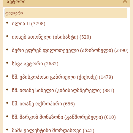
ავტორი
მოძღვრის ძალზე სასარგებლო რჩევები
Search
მრევლისათვის (545)
Wisdomge (514)
ილია II (3798)
იოსებ ათონელი (ისიხასტი) (520)
ქადაგებანი გაბრიელ ეპისკოპოსისა - II ტომი
(370)
ბერი ეფრემ ფილოთეველი (არიზონელი) (2390)
სულიერი ცხოვრების სახელმძღვანელო -
ნაწილი II (369)
სხვა ავტორი (2682)
ღმერთი და ადამიანები (287)
წმ. ეპისკოპოსი გაბრიელი (ქიქოძე) (1479)
ბერის დიადემა (278)
წმ. იოანე სინელი (კიბისაღმწერელი) (881)
მონაზვნური გამოცდილების გადმოცემა (273)
წმ. იოანე ოქროპირი (656)
ოთხი ასეული თავი სიყვარულის შესახებ (259)
წმ. მარკოზ მონაზონი (განშორებული) (610)
მამა ვალენტინი მორდასოვი (545)