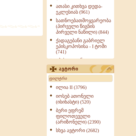
ათასი კითხვა დედა-
ეკლესიას (961)
სათნოებათმოყვარეობა
(პირველი წიგნის
პირველი ნაწილი) (844)
ქადაგებანი გაბრიელ
ეპისკოპოსისა - I ტომი
(741)
ეპისტოლენი,
ქადაგებანი, სიტყვანი
ავტორი
(ნაწილი III) (723)
Search
მოძღვრის ძალზე
სასარგებლო რჩევები
ილია II (3796)
მრევლისათვის (545)
იოსებ ათონელი
Wisdomge (514)
(ისიხასტი) (520)
ქადაგებანი გაბრიელ
ბერი ეფრემ
ეპისკოპოსისა - II ტომი
ფილოთეველი
(370)
(არიზონელი) (2390)
სულიერი ცხოვრების
სხვა ავტორი (2682)
სახელმძღვანელო -