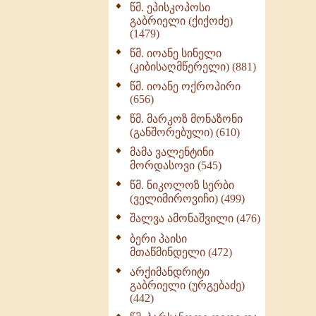
წმ. ეპისკოპოსი
ნაწილი II (369)
გაბრიელი (ქიქოძე)
ღმერთი და ადამიანები
(1479)
(287)
წმ. იოანე სინელი
ბერის დიადემა (278)
(კიბისაღმწერელი) (881)
მონაზვნური
წმ. იოანე ოქროპირი
გამოცდილების
(656)
გადმოცემა (273)
წმ. მარკოზ მონაზონი
ოთხი ასეული თავი
(განშორებული) (610)
სიყვარულის შესახებ
მამა ვალენტინი
(259)
მორდასოვი (545)
წმ. ნიკოლოზ სერბი
(ველიმიროვიჩი) (499)
შალვა ამონაშვილი (476)
ბერი პაისი
მთაწმინდელი (472)
არქიმანდრიტი
გაბრიელი (ურგებაძე)
(442)