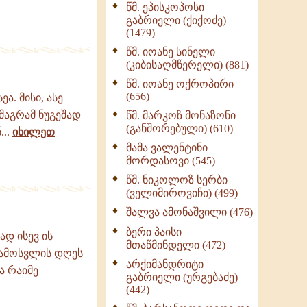
წმ. ეპისკოპოსი
ნაწილი II (369)
გაბრიელი (ქიქოძე)
ღმერთი და ადამიანები
(1479)
(287)
წმ. იოანე სინელი
ბერის დიადემა (278)
(კიბისაღმწერელი) (881)
მონაზვნური
წმ. იოანე ოქროპირი
გამოცდილების
(656)
ა. მისი, ასე
გადმოცემა (273)
მაგრამ ნუგეშად
წმ. მარკოზ მონაზონი
ოთხი ასეული თავი
(განშორებული) (610)
...
იხილეთ
სიყვარულის შესახებ
მამა ვალენტინი
(259)
მორდასოვი (545)
წმ. ნიკოლოზ სერბი
(ველიმიროვიჩი) (499)
შალვა ამონაშვილი (476)
ბერი პაისი
დ ისევ ის
მთაწმინდელი (472)
დამოსვლის დღეს
არქიმანდრიტი
ა რაიმე
გაბრიელი (ურგებაძე)
(442)