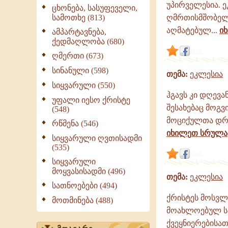
|
უპირველესია. 
ცხონება, სასუფეველი,
გამონათქვამები
სამოთხე (813)
ღმრთისმშობელს
აღმატებულ...
ი
ამპარტავნება,
ქედმაღლობა (680)
link
ღმერთი (673)
სინანული (598)
თემა:
ეკლესია
სიყვარული (550)
ჰგავს კი დღევ
უფალი იესო ქრისტე
შესახებაც მოგვ
(548)
მოციქულთა დროი
რწმენა (546)
იხილეთ სრულ
სიყვარული ღვთისადმი
(535)
link
სიყვარული
მოყვასისადმი (496)
თემა:
ეკლესია
სათნოებები (494)
ქრისტეს მოსვლ
მოთმინება (488)
მოახლოებულ სას
ქვეყნიერებისა