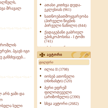
ქალწულს,
ათასი კითხვა დედა-
სხვა მრავალ
ეკლესიას (961)
სათნოებათმოყვარეობა
(პირველი წიგნის
პირველი ნაწილი) (844)
ქადაგებანი გაბრიელ
ეპისკოპოსისა - I ტომი
(741)
, რომლის
ეპისტოლენი,
რები, ჰგავს იგი
ქადაგებანი, სიტყვანი
ავტორი
განსხვავებ...
(ნაწილი III) (723)
Search
მოძღვრის ძალზე
სასარგებლო რჩევები
ილია II (3798)
მრევლისათვის (545)
იოსებ ათონელი
Wisdomge (514)
(ისიხასტი) (520)
ქადაგებანი გაბრიელ
ბერი ეფრემ
ეპისკოპოსისა - II ტომი
ფილოთეველი
 არს ჟამი და
(370)
(არიზონელი) (2390)
ყო
სულიერი ცხოვრების
სხვა ავტორი (2682)
მოსვლა სული
სახელმძღვანელო -