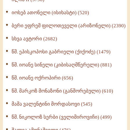
იოსებ ათონელი (ისიხასტი) (520)
ქადაგებანი გაბრიელ ეპისკოპოსისა - II ტომი
(370)
ბერი ეფრემ ფილოთეველი (არიზონელი) (2390)
სულიერი ცხოვრების სახელმძღვანელო -
ნაწილი II (369)
სხვა ავტორი (2682)
ღმერთი და ადამიანები (287)
წმ. ეპისკოპოსი გაბრიელი (ქიქოძე) (1479)
ბერის დიადემა (278)
წმ. იოანე სინელი (კიბისაღმწერელი) (881)
მონაზვნური გამოცდილების გადმოცემა (273)
წმ. იოანე ოქროპირი (656)
ოთხი ასეული თავი სიყვარულის შესახებ (259)
წმ. მარკოზ მონაზონი (განშორებული) (610)
მამა ვალენტინი მორდასოვი (545)
წმ. ნიკოლოზ სერბი (ველიმიროვიჩი) (499)