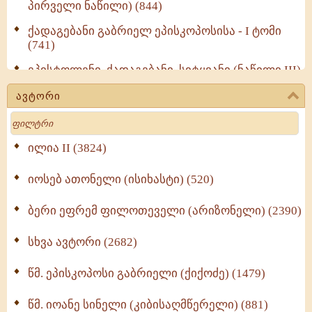
პირველი ნაწილი) (844)
ქადაგებანი გაბრიელ ეპისკოპოსისა - I ტომი
(741)
ეპისტოლენი, ქადაგებანი, სიტყვანი (ნაწილი III)
(723)
ავტორი
მოძღვრის ძალზე სასარგებლო რჩევები
Search
მრევლისათვის (545)
Wisdomge (514)
ილია II (3824)
იოსებ ათონელი (ისიხასტი) (520)
ქადაგებანი გაბრიელ ეპისკოპოსისა - II ტომი
(370)
ბერი ეფრემ ფილოთეველი (არიზონელი) (2390)
სულიერი ცხოვრების სახელმძღვანელო -
ნაწილი II (369)
სხვა ავტორი (2682)
ღმერთი და ადამიანები (287)
წმ. ეპისკოპოსი გაბრიელი (ქიქოძე) (1479)
ბერის დიადემა (278)
წმ. იოანე სინელი (კიბისაღმწერელი) (881)