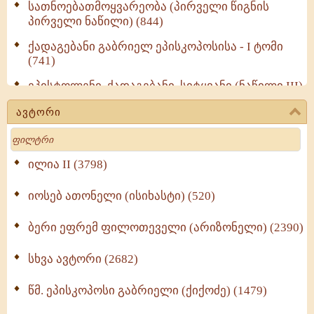
სათნოებათმოყვარეობა (პირველი წიგნის
პირველი ნაწილი) (844)
ქადაგებანი გაბრიელ ეპისკოპოსისა - I ტომი
(741)
ეპისტოლენი, ქადაგებანი, სიტყვანი (ნაწილი III)
(723)
ავტორი
მოძღვრის ძალზე სასარგებლო რჩევები
Search
მრევლისათვის (545)
Wisdomge (514)
ილია II (3798)
იოსებ ათონელი (ისიხასტი) (520)
ქადაგებანი გაბრიელ ეპისკოპოსისა - II ტომი
(370)
ბერი ეფრემ ფილოთეველი (არიზონელი) (2390)
სულიერი ცხოვრების სახელმძღვანელო -
ნაწილი II (369)
სხვა ავტორი (2682)
ღმერთი და ადამიანები (287)
წმ. ეპისკოპოსი გაბრიელი (ქიქოძე) (1479)
ბერის დიადემა (278)