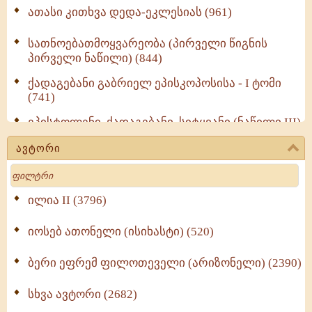
ათასი კითხვა დედა-ეკლესიას (961)
სათნოებათმოყვარეობა (პირველი წიგნის
პირველი ნაწილი) (844)
ქადაგებანი გაბრიელ ეპისკოპოსისა - I ტომი
(741)
ეპისტოლენი, ქადაგებანი, სიტყვანი (ნაწილი III)
(723)
ავტორი
მოძღვრის ძალზე სასარგებლო რჩევები
Search
მრევლისათვის (545)
Wisdomge (514)
ილია II (3796)
იოსებ ათონელი (ისიხასტი) (520)
ქადაგებანი გაბრიელ ეპისკოპოსისა - II ტომი
(370)
ბერი ეფრემ ფილოთეველი (არიზონელი) (2390)
სულიერი ცხოვრების სახელმძღვანელო -
ნაწილი II (369)
სხვა ავტორი (2682)
ღმერთი და ადამიანები (287)