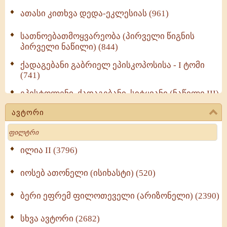
ათასი კითხვა დედა-ეკლესიას (961)
სათნოებათმოყვარეობა (პირველი წიგნის
პირველი ნაწილი) (844)
ქადაგებანი გაბრიელ ეპისკოპოსისა - I ტომი
(741)
ეპისტოლენი, ქადაგებანი, სიტყვანი (ნაწილი III)
(723)
ავტორი
მოძღვრის ძალზე სასარგებლო რჩევები
Search
მრევლისათვის (545)
Wisdomge (514)
ილია II (3796)
იოსებ ათონელი (ისიხასტი) (520)
ქადაგებანი გაბრიელ ეპისკოპოსისა - II ტომი
(370)
ბერი ეფრემ ფილოთეველი (არიზონელი) (2390)
სულიერი ცხოვრების სახელმძღვანელო -
ნაწილი II (369)
სხვა ავტორი (2682)