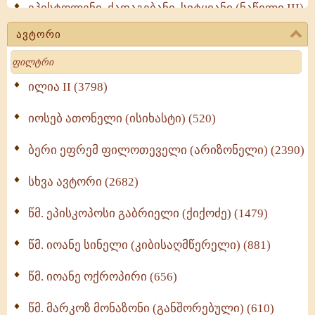
ეპისტოლენი, ქადაგებანი, სიტყვანი (ნაწილი III)
(723)
ავტორი
მოძღვრის ძალზე სასარგებლო რჩევები
Search
მრევლისათვის (545)
Wisdomge (514)
ილია II (3798)
იოსებ ათონელი (ისიხასტი) (520)
ქადაგებანი გაბრიელ ეპისკოპოსისა - II ტომი
(370)
ბერი ეფრემ ფილოთეველი (არიზონელი) (2390)
სულიერი ცხოვრების სახელმძღვანელო -
ნაწილი II (369)
სხვა ავტორი (2682)
ღმერთი და ადამიანები (287)
წმ. ეპისკოპოსი გაბრიელი (ქიქოძე) (1479)
ბერის დიადემა (278)
წმ. იოანე სინელი (კიბისაღმწერელი) (881)
მონაზვნური გამოცდილების გადმოცემა (273)
წმ. იოანე ოქროპირი (656)
ოთხი ასეული თავი სიყვარულის შესახებ (259)
წმ. მარკოზ მონაზონი (განშორებული) (610)