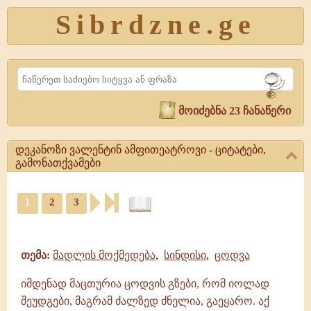
Sibrdzne.ge
Search
მოიძებნა 23 ჩანაწერი
დეკანოზი ვალენტინ ამფითეატროვი - ციტატები,
გამონათქვამები
დეკანოზი
1
2
3
ვალენტინ
ამფითეატროვი
ციტატები,
-
ამონარიდები,
ციტატები,
გამონათქვამები
გამონათქვამები
თემა:
მადლის მოქმედება
,
სინდისი
,
ცოდვა
დეკანოზი
ვალენტინ
იმდენად მაცთურია ცოდვის გზები, რომ იოლად
ამფითეატროვი
შეუდგები, მაგრამ ძალზედ ძნელია, გაეყარო. აქ
|