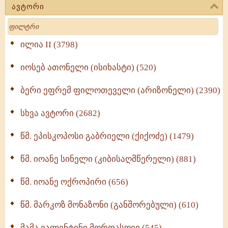
ავტორი
მოძღვრის ძალზე სასარგებლო რჩევები
Search
მრევლისათვის (545)
Wisdomge (514)
ილია II (3798)
იოსებ ათონელი (ისიხასტი) (520)
ქადაგებანი გაბრიელ ეპისკოპოსისა - II ტომი
(370)
ბერი ეფრემ ფილოთეველი (არიზონელი) (2390)
სულიერი ცხოვრების სახელმძღვანელო -
ნაწილი II (369)
სხვა ავტორი (2682)
ღმერთი და ადამიანები (287)
წმ. ეპისკოპოსი გაბრიელი (ქიქოძე) (1479)
ბერის დიადემა (278)
წმ. იოანე სინელი (კიბისაღმწერელი) (881)
მონაზვნური გამოცდილების გადმოცემა (273)
წმ. იოანე ოქროპირი (656)
ოთხი ასეული თავი სიყვარულის შესახებ (259)
წმ. მარკოზ მონაზონი (განშორებული) (610)
მამა ვალენტინი მორდასოვი (545)