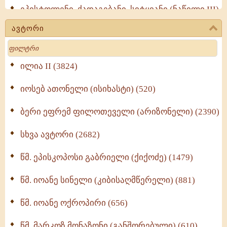
ეპისტოლენი, ქადაგებანი, სიტყვანი (ნაწილი III)
(723)
ავტორი
მოძღვრის ძალზე სასარგებლო რჩევები
Search
მრევლისათვის (545)
Wisdomge (514)
ილია II (3824)
იოსებ ათონელი (ისიხასტი) (520)
ქადაგებანი გაბრიელ ეპისკოპოსისა - II ტომი
(370)
ბერი ეფრემ ფილოთეველი (არიზონელი) (2390)
სულიერი ცხოვრების სახელმძღვანელო -
ნაწილი II (369)
სხვა ავტორი (2682)
ღმერთი და ადამიანები (287)
წმ. ეპისკოპოსი გაბრიელი (ქიქოძე) (1479)
ბერის დიადემა (278)
წმ. იოანე სინელი (კიბისაღმწერელი) (881)
მონაზვნური გამოცდილების გადმოცემა (273)
წმ. იოანე ოქროპირი (656)
ოთხი ასეული თავი სიყვარულის შესახებ (259)
წმ. მარკოზ მონაზონი (განშორებული) (610)