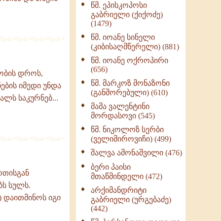
წმ. ეპისკოპოსი
ნაწილი II (369)
გაბრიელი (ქიქოძე)
ღმერთი და ადამიანები
(1479)
(287)
წმ. იოანე სინელი
ბერის დიადემა (278)
(კიბისაღმწერელი) (881)
მონაზვნური
წმ. იოანე ოქროპირი
გამოცდილების
(656)
ობის დროს,
გადმოცემა (273)
წმ. მარკოზ მონაზონი
ების იმედი უნდა
ოთხი ასეული თავი
(განშორებული) (610)
ლს საკურნებ...
სიყვარულის შესახებ
მამა ვალენტინი
(259)
მორდასოვი (545)
წმ. ნიკოლოზ სერბი
(ველიმიროვიჩი) (499)
შალვა ამონაშვილი (476)
ბერი პაისი
რთისგან
მთაწმინდელი (472)
ბს სულს.
არქიმანდრიტი
) დაითმინოს იგი
გაბრიელი (ურგებაძე)
(442)