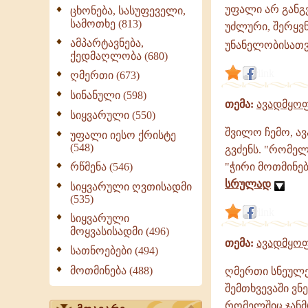
|
უფალი არ განგვ
ცხონება, სასუფეველი,
გამონათქვამები,
სამოთხე (813)
უძლური, შერყვნ
ციტატები
ამპარტავნება,
უნანელობისათვ
ქედმაღლობა (680)
link
ღმერთი (673)
სინანული (598)
თემა:
ავადმყოფ
სიყვარული (550)
შვილო ჩემო, ა
უფალი იესო ქრისტე
(548)
გვძენს. "რომელ
რწმენა (546)
"ჭირი მოთმინებ
სრულად
სიყვარული ღვთისადმი
(535)
link
სიყვარული
მოყვასისადმი (496)
თემა:
ავადმყოფ
სათნოებები (494)
მოთმინება (488)
ღმერთი სნეულე
შემთხვევაში ვ
რომელშიც ჯანმ