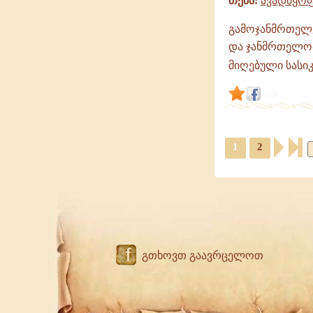
თემა:
ავადმყოფ
გამოჯანმრთელე
და ჯანმრთელო
მიღებული სასი
link
1
2
f
გთხოვთ გაავრცელოთ