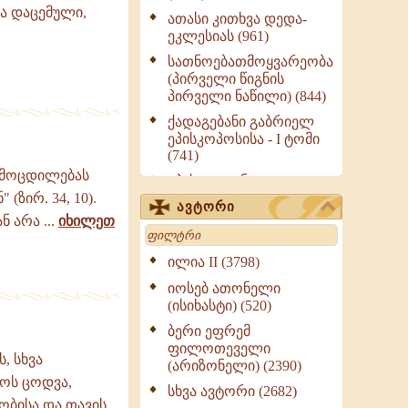
ია დაცემული,
ათასი კითხვა დედა-
ეკლესიას (961)
სათნოებათმოყვარეობა
(პირველი წიგნის
პირველი ნაწილი) (844)
ქადაგებანი გაბრიელ
ეპისკოპოსისა - I ტომი
(741)
ამოცდილებას
ეპისტოლენი,
(ზირ. 34, 10).
ქადაგებანი, სიტყვანი
ავტორი
(ნაწილი III) (723)
 არა ...
იხილეთ
Search
მოძღვრის ძალზე
სასარგებლო რჩევები
ილია II (3798)
მრევლისათვის (545)
იოსებ ათონელი
Wisdomge (514)
(ისიხასტი) (520)
ქადაგებანი გაბრიელ
ბერი ეფრემ
ეპისკოპოსისა - II ტომი
ფილოთეველი
, სხვა
(370)
(არიზონელი) (2390)
დოს ცოდვა,
სულიერი ცხოვრების
სხვა ავტორი (2682)
სახელმძღვანელო -
ბისა და თავის