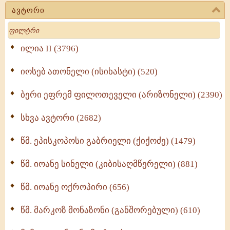
(723)
ავტორი
მოძღვრის ძალზე სასარგებლო რჩევები
Search
მრევლისათვის (545)
Wisdomge (514)
ილია II (3796)
იოსებ ათონელი (ისიხასტი) (520)
ქადაგებანი გაბრიელ ეპისკოპოსისა - II ტომი
(370)
ბერი ეფრემ ფილოთეველი (არიზონელი) (2390)
სულიერი ცხოვრების სახელმძღვანელო -
ნაწილი II (369)
სხვა ავტორი (2682)
ღმერთი და ადამიანები (287)
წმ. ეპისკოპოსი გაბრიელი (ქიქოძე) (1479)
ბერის დიადემა (278)
წმ. იოანე სინელი (კიბისაღმწერელი) (881)
მონაზვნური გამოცდილების გადმოცემა (273)
წმ. იოანე ოქროპირი (656)
ოთხი ასეული თავი სიყვარულის შესახებ (259)
წმ. მარკოზ მონაზონი (განშორებული) (610)