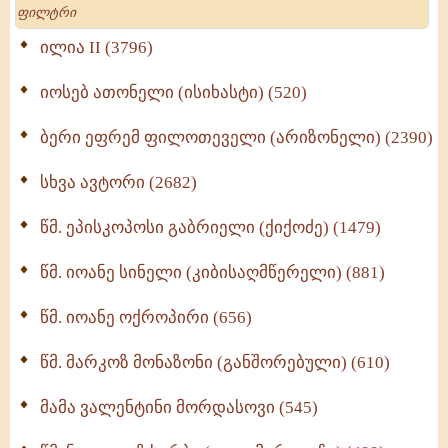
Search
მრევლისათვის (545)
Wisdomge (514)
ილია II (3796)
იოსებ ათონელი (ისიხასტი) (520)
ქადაგებანი გაბრიელ ეპისკოპოსისა - II ტომი
(370)
ბერი ეფრემ ფილოთეველი (არიზონელი) (2390)
სულიერი ცხოვრების სახელმძღვანელო -
ნაწილი II (369)
სხვა ავტორი (2682)
ღმერთი და ადამიანები (287)
წმ. ეპისკოპოსი გაბრიელი (ქიქოძე) (1479)
ბერის დიადემა (278)
წმ. იოანე სინელი (კიბისაღმწერელი) (881)
მონაზვნური გამოცდილების გადმოცემა (273)
წმ. იოანე ოქროპირი (656)
ოთხი ასეული თავი სიყვარულის შესახებ (259)
წმ. მარკოზ მონაზონი (განშორებული) (610)
მამა ვალენტინი მორდასოვი (545)