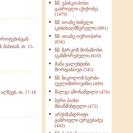
წმ. ეპისკოპოსი
ნაწილი II (369)
გაბრიელი (ქიქოძე)
ღმერთი და ადამიანები
(1479)
(287)
წმ. იოანე სინელი
ბერის დიადემა (278)
(კიბისაღმწერელი) (881)
მონაზვნური
წმ. იოანე ოქროპირი
ოროტებისგან
გამოცდილების
(656)
გადმოცემა (273)
 მასთან. თ. 15-
წმ. მარკოზ მონაზონი
ოთხი ასეული თავი
(განშორებული) (610)
სიყვარულის შესახებ
მამა ვალენტინი
(259)
მორდასოვი (545)
წმ. ნიკოლოზ სერბი
(ველიმიროვიჩი) (499)
შალვა ამონაშვილი (476)
ღწევს. თ. 17-18
ბერი პაისი
მთაწმინდელი (472)
არქიმანდრიტი
გაბრიელი (ურგებაძე)
(442)