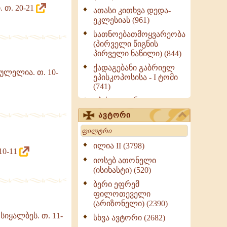
 თ. 20-21
ათასი კითხვა დედა-
ეკლესიას (961)
სათნოებათმოყვარეობა
(პირველი წიგნის
პირველი ნაწილი) (844)
ქადაგებანი გაბრიელ
ულელია. თ. 10-
ეპისკოპოსისა - I ტომი
(741)
ეპისტოლენი,
ქადაგებანი, სიტყვანი
ავტორი
(ნაწილი III) (723)
Search
მოძღვრის ძალზე
სასარგებლო რჩევები
ილია II (3798)
10-11
მრევლისათვის (545)
იოსებ ათონელი
Wisdomge (514)
(ისიხასტი) (520)
ქადაგებანი გაბრიელ
ბერი ეფრემ
ეპისკოპოსისა - II ტომი
ფილოთეველი
(370)
(არიზონელი) (2390)
სულიერი ცხოვრების
სიყალბეს. თ. 11-
სხვა ავტორი (2682)
სახელმძღვანელო -