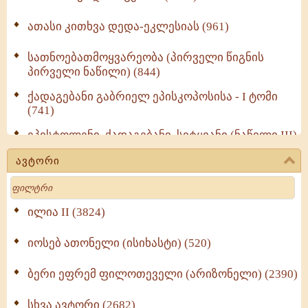
ათასი კითხვა დედა-ეკლესიას (961)
სათნოებათმოყვარეობა (პირველი წიგნის
პირველი ნაწილი) (844)
ქადაგებანი გაბრიელ ეპისკოპოსისა - I ტომი
(741)
ეპისტოლენი, ქადაგებანი, სიტყვანი (ნაწილი III)
(723)
ავტორი
მოძღვრის ძალზე სასარგებლო რჩევები
Search
მრევლისათვის (545)
Wisdomge (514)
ილია II (3824)
იოსებ ათონელი (ისიხასტი) (520)
ქადაგებანი გაბრიელ ეპისკოპოსისა - II ტომი
(370)
ბერი ეფრემ ფილოთეველი (არიზონელი) (2390)
სულიერი ცხოვრების სახელმძღვანელო -
ნაწილი II (369)
სხვა ავტორი (2682)