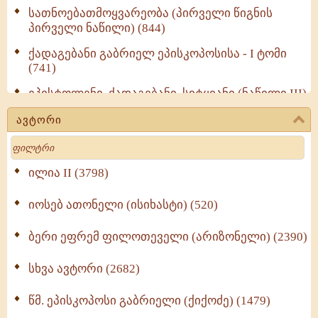
სათნოებათმოყვარეობა (პირველი წიგნის
პირველი ნაწილი) (844)
ქადაგებანი გაბრიელ ეპისკოპოსისა - I ტომი
(741)
ეპისტოლენი, ქადაგებანი, სიტყვანი (ნაწილი III)
(723)
ავტორი
მოძღვრის ძალზე სასარგებლო რჩევები
Search
მრევლისათვის (545)
Wisdomge (514)
ილია II (3798)
იოსებ ათონელი (ისიხასტი) (520)
ქადაგებანი გაბრიელ ეპისკოპოსისა - II ტომი
(370)
ბერი ეფრემ ფილოთეველი (არიზონელი) (2390)
სულიერი ცხოვრების სახელმძღვანელო -
ნაწილი II (369)
სხვა ავტორი (2682)
ღმერთი და ადამიანები (287)
წმ. ეპისკოპოსი გაბრიელი (ქიქოძე) (1479)
ბერის დიადემა (278)