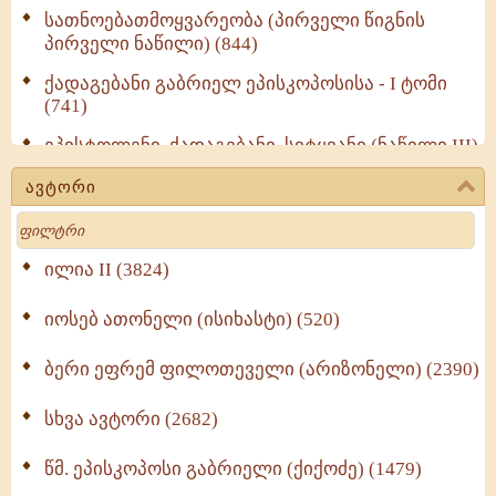
სათნოებათმოყვარეობა (პირველი წიგნის
პირველი ნაწილი) (844)
ქადაგებანი გაბრიელ ეპისკოპოსისა - I ტომი
(741)
ეპისტოლენი, ქადაგებანი, სიტყვანი (ნაწილი III)
(723)
ავტორი
მოძღვრის ძალზე სასარგებლო რჩევები
Search
მრევლისათვის (545)
Wisdomge (514)
ილია II (3824)
იოსებ ათონელი (ისიხასტი) (520)
ქადაგებანი გაბრიელ ეპისკოპოსისა - II ტომი
(370)
ბერი ეფრემ ფილოთეველი (არიზონელი) (2390)
სულიერი ცხოვრების სახელმძღვანელო -
ნაწილი II (369)
სხვა ავტორი (2682)
ღმერთი და ადამიანები (287)
წმ. ეპისკოპოსი გაბრიელი (ქიქოძე) (1479)
ბერის დიადემა (278)