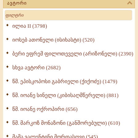
ავტორი
მოძღვრის ძალზე სასარგებლო რჩევები
Search
მრევლისათვის (545)
Wisdomge (514)
ილია II (3798)
იოსებ ათონელი (ისიხასტი) (520)
ქადაგებანი გაბრიელ ეპისკოპოსისა - II ტომი
(370)
ბერი ეფრემ ფილოთეველი (არიზონელი) (2390)
სულიერი ცხოვრების სახელმძღვანელო -
ნაწილი II (369)
სხვა ავტორი (2682)
ღმერთი და ადამიანები (287)
წმ. ეპისკოპოსი გაბრიელი (ქიქოძე) (1479)
ბერის დიადემა (278)
წმ. იოანე სინელი (კიბისაღმწერელი) (881)
მონაზვნური გამოცდილების გადმოცემა (273)
წმ. იოანე ოქროპირი (656)
ოთხი ასეული თავი სიყვარულის შესახებ (259)
წმ. მარკოზ მონაზონი (განშორებული) (610)
მამა ვალენტინი მორდასოვი (545)