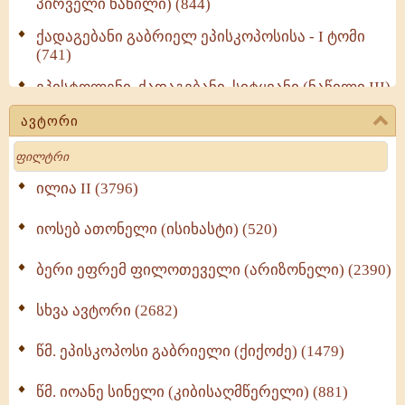
პირველი ნაწილი) (844)
ქადაგებანი გაბრიელ ეპისკოპოსისა - I ტომი
(741)
ეპისტოლენი, ქადაგებანი, სიტყვანი (ნაწილი III)
(723)
ავტორი
მოძღვრის ძალზე სასარგებლო რჩევები
Search
მრევლისათვის (545)
Wisdomge (514)
ილია II (3796)
იოსებ ათონელი (ისიხასტი) (520)
ქადაგებანი გაბრიელ ეპისკოპოსისა - II ტომი
(370)
ბერი ეფრემ ფილოთეველი (არიზონელი) (2390)
სულიერი ცხოვრების სახელმძღვანელო -
ნაწილი II (369)
სხვა ავტორი (2682)
ღმერთი და ადამიანები (287)
წმ. ეპისკოპოსი გაბრიელი (ქიქოძე) (1479)
ბერის დიადემა (278)
წმ. იოანე სინელი (კიბისაღმწერელი) (881)