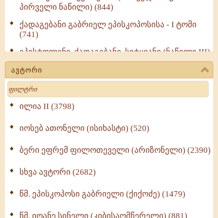
პირველი ნაწილი) (844)
ქადაგებანი გაბრიელ ეპისკოპოსისა - I ტომი
(741)
ეპისტოლენი, ქადაგებანი, სიტყვანი (ნაწილი III)
(723)
ავტორი
მოძღვრის ძალზე სასარგებლო რჩევები
Search
მრევლისათვის (545)
Wisdomge (514)
ილია II (3798)
იოსებ ათონელი (ისიხასტი) (520)
ქადაგებანი გაბრიელ ეპისკოპოსისა - II ტომი
(370)
ბერი ეფრემ ფილოთეველი (არიზონელი) (2390)
სულიერი ცხოვრების სახელმძღვანელო -
ნაწილი II (369)
სხვა ავტორი (2682)
ღმერთი და ადამიანები (287)
წმ. ეპისკოპოსი გაბრიელი (ქიქოძე) (1479)
ბერის დიადემა (278)
წმ. იოანე სინელი (კიბისაღმწერელი) (881)