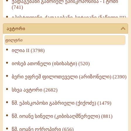
ქადაგებანი გაბრიელ ეპისკოპოსისა - I ტომი
(741)
ეპისტოლენი, ქადაგებანი, სიტყვანი (ნაწილი III)
(723)
ავტორი
მოძღვრის ძალზე სასარგებლო რჩევები
Search
მრევლისათვის (545)
Wisdomge (514)
ილია II (3798)
იოსებ ათონელი (ისიხასტი) (520)
ქადაგებანი გაბრიელ ეპისკოპოსისა - II ტომი
(370)
ბერი ეფრემ ფილოთეველი (არიზონელი) (2390)
სულიერი ცხოვრების სახელმძღვანელო -
ნაწილი II (369)
სხვა ავტორი (2682)
ღმერთი და ადამიანები (287)
წმ. ეპისკოპოსი გაბრიელი (ქიქოძე) (1479)
ბერის დიადემა (278)
წმ. იოანე სინელი (კიბისაღმწერელი) (881)
მონაზვნური გამოცდილების გადმოცემა (273)
წმ. იოანე ოქროპირი (656)