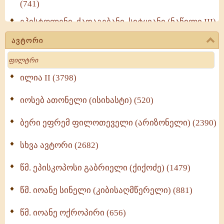
(741)
ეპისტოლენი, ქადაგებანი, სიტყვანი (ნაწილი III)
(723)
ავტორი
მოძღვრის ძალზე სასარგებლო რჩევები
Search
მრევლისათვის (545)
Wisdomge (514)
ილია II (3798)
იოსებ ათონელი (ისიხასტი) (520)
ქადაგებანი გაბრიელ ეპისკოპოსისა - II ტომი
(370)
ბერი ეფრემ ფილოთეველი (არიზონელი) (2390)
სულიერი ცხოვრების სახელმძღვანელო -
ნაწილი II (369)
სხვა ავტორი (2682)
ღმერთი და ადამიანები (287)
წმ. ეპისკოპოსი გაბრიელი (ქიქოძე) (1479)
ბერის დიადემა (278)
წმ. იოანე სინელი (კიბისაღმწერელი) (881)
მონაზვნური გამოცდილების გადმოცემა (273)
წმ. იოანე ოქროპირი (656)