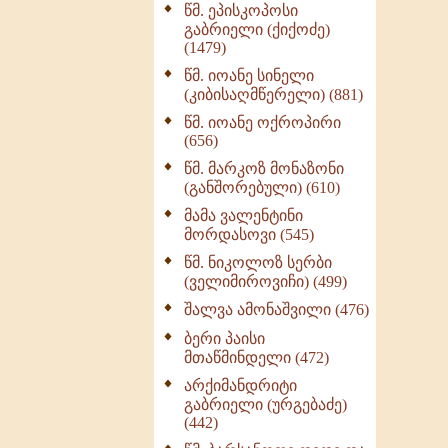
წმ. ეპისკოპოსი
ნაწილი II (369)
გაბრიელი (ქიქოძე)
ღმერთი და ადამიანები
(1479)
(287)
წმ. იოანე სინელი
ბერის დიადემა (278)
(კიბისაღმწერელი) (881)
მონაზვნური
წმ. იოანე ოქროპირი
გამოცდილების
(656)
გადმოცემა (273)
წმ. მარკოზ მონაზონი
ოთხი ასეული თავი
(განშორებული) (610)
სიყვარულის შესახებ
მამა ვალენტინი
(259)
მორდასოვი (545)
წმ. ნიკოლოზ სერბი
(ველიმიროვიჩი) (499)
შალვა ამონაშვილი (476)
ბერი პაისი
მთაწმინდელი (472)
არქიმანდრიტი
გაბრიელი (ურგებაძე)
(442)