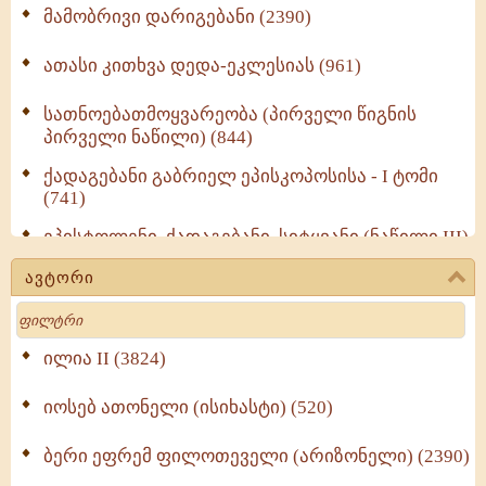
მამობრივი დარიგებანი (2390)
ათასი კითხვა დედა-ეკლესიას (961)
სათნოებათმოყვარეობა (პირველი წიგნის
პირველი ნაწილი) (844)
ქადაგებანი გაბრიელ ეპისკოპოსისა - I ტომი
(741)
ეპისტოლენი, ქადაგებანი, სიტყვანი (ნაწილი III)
(723)
ავტორი
მოძღვრის ძალზე სასარგებლო რჩევები
Search
მრევლისათვის (545)
Wisdomge (514)
ილია II (3824)
იოსებ ათონელი (ისიხასტი) (520)
ქადაგებანი გაბრიელ ეპისკოპოსისა - II ტომი
(370)
ბერი ეფრემ ფილოთეველი (არიზონელი) (2390)
სულიერი ცხოვრების სახელმძღვანელო -