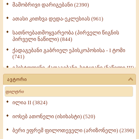
მამობრივი დარიგებანი (2390)
ათასი კითხვა დედა-ეკლესიას (961)
სათნოებათმოყვარეობა (პირველი წიგნის
პირველი ნაწილი) (844)
ქადაგებანი გაბრიელ ეპისკოპოსისა - I ტომი
(741)
ეპისტოლენი, ქადაგებანი, სიტყვანი (ნაწილი III)
(723)
ავტორი
მოძღვრის ძალზე სასარგებლო რჩევები
Search
მრევლისათვის (545)
Wisdomge (514)
ილია II (3824)
იოსებ ათონელი (ისიხასტი) (520)
ქადაგებანი გაბრიელ ეპისკოპოსისა - II ტომი
(370)
ბერი ეფრემ ფილოთეველი (არიზონელი) (2390)
სულიერი ცხოვრების სახელმძღვანელო -