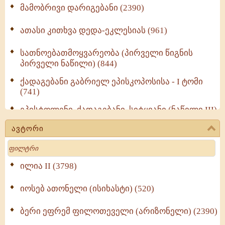
მამობრივი დარიგებანი (2390)
ათასი კითხვა დედა-ეკლესიას (961)
სათნოებათმოყვარეობა (პირველი წიგნის
პირველი ნაწილი) (844)
ქადაგებანი გაბრიელ ეპისკოპოსისა - I ტომი
(741)
ეპისტოლენი, ქადაგებანი, სიტყვანი (ნაწილი III)
(723)
ავტორი
მოძღვრის ძალზე სასარგებლო რჩევები
Search
მრევლისათვის (545)
Wisdomge (514)
ილია II (3798)
იოსებ ათონელი (ისიხასტი) (520)
ქადაგებანი გაბრიელ ეპისკოპოსისა - II ტომი
(370)
ბერი ეფრემ ფილოთეველი (არიზონელი) (2390)
სულიერი ცხოვრების სახელმძღვანელო -