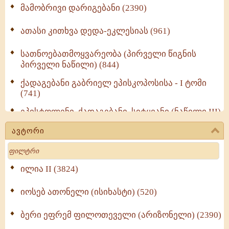
მამობრივი დარიგებანი (2390)
ათასი კითხვა დედა-ეკლესიას (961)
სათნოებათმოყვარეობა (პირველი წიგნის
პირველი ნაწილი) (844)
ქადაგებანი გაბრიელ ეპისკოპოსისა - I ტომი
(741)
ეპისტოლენი, ქადაგებანი, სიტყვანი (ნაწილი III)
(723)
ავტორი
მოძღვრის ძალზე სასარგებლო რჩევები
Search
მრევლისათვის (545)
Wisdomge (514)
ილია II (3824)
იოსებ ათონელი (ისიხასტი) (520)
ქადაგებანი გაბრიელ ეპისკოპოსისა - II ტომი
(370)
ბერი ეფრემ ფილოთეველი (არიზონელი) (2390)
სულიერი ცხოვრების სახელმძღვანელო -