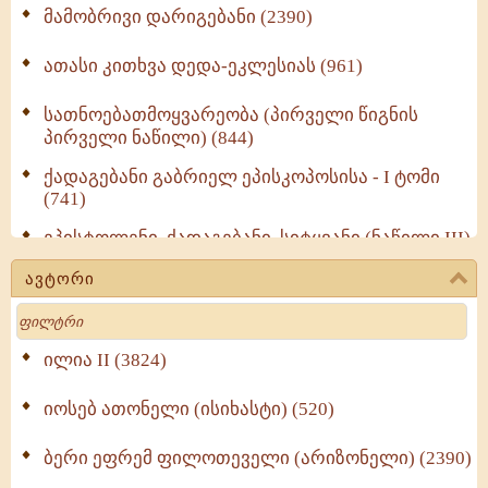
მამობრივი დარიგებანი (2390)
ათასი კითხვა დედა-ეკლესიას (961)
სათნოებათმოყვარეობა (პირველი წიგნის
პირველი ნაწილი) (844)
ქადაგებანი გაბრიელ ეპისკოპოსისა - I ტომი
(741)
ეპისტოლენი, ქადაგებანი, სიტყვანი (ნაწილი III)
(723)
ავტორი
მოძღვრის ძალზე სასარგებლო რჩევები
Search
მრევლისათვის (545)
Wisdomge (514)
ილია II (3824)
იოსებ ათონელი (ისიხასტი) (520)
ქადაგებანი გაბრიელ ეპისკოპოსისა - II ტომი
(370)
ბერი ეფრემ ფილოთეველი (არიზონელი) (2390)
სულიერი ცხოვრების სახელმძღვანელო -