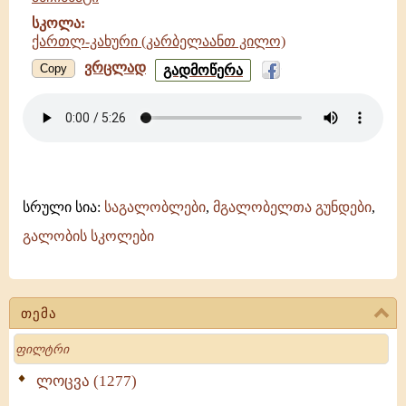
სკოლა:
ქართლ-კახური (კარბელაანთ კილო)
ვრცლად
აქებდით
Copy
გადმოწერა
სახელსა
უფლისასა
-
ანჩისხატი
-
ქართლ-
კახური
(კარბელაანთ
სრული სია:
საგალობლები
,
მგალობელთა გუნდები
,
კილო)
გალობის სკოლები
თემა
Search
ლოცვა (1277)