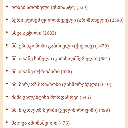
იოსებ ათონელი (ისიხასტი) (520)
ქადაგებანი გაბრიელ ეპისკოპოსისა - II ტომი
(370)
ბერი ეფრემ ფილოთეველი (არიზონელი) (2390)
სულიერი ცხოვრების სახელმძღვანელო -
ნაწილი II (369)
სხვა ავტორი (2682)
ღმერთი და ადამიანები (287)
წმ. ეპისკოპოსი გაბრიელი (ქიქოძე) (1479)
ბერის დიადემა (278)
წმ. იოანე სინელი (კიბისაღმწერელი) (881)
მონაზვნური გამოცდილების გადმოცემა (273)
წმ. იოანე ოქროპირი (656)
ოთხი ასეული თავი სიყვარულის შესახებ (259)
წმ. მარკოზ მონაზონი (განშორებული) (610)
მამა ვალენტინი მორდასოვი (545)
წმ. ნიკოლოზ სერბი (ველიმიროვიჩი) (499)
შალვა ამონაშვილი (476)