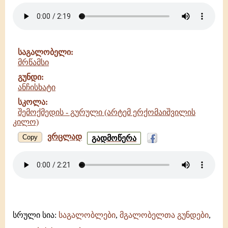
ჯიხეთის
დედათა
მონასტრის
გუნდი
-
საგალობელი:
გელათის
მრწამსი
სკოლა
გუნდი:
ანჩისხატი
სკოლა:
შემოქმედის - გურული (არტემ ერქომაიშვილის
კილო)
ვრცლად
მრწამსი
Copy
გადმოწერა
-
ანჩისხატი
-
შემოქმედის
-
გურული
(არტემ
ერქომაიშვილის
სრული სია:
საგალობლები
,
მგალობელთა გუნდები
,
კილო)