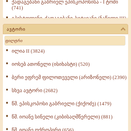
ქადაგებანი გაბრიელ ეპისკოპოსისა - I ტომი
(741)
ეპისტოლენი, ქადაგებანი, სიტყვანი (ნაწილი III)
(723)
ავტორი
მოძღვრის ძალზე სასარგებლო რჩევები
Search
მრევლისათვის (545)
Wisdomge (514)
ილია II (3824)
იოსებ ათონელი (ისიხასტი) (520)
ქადაგებანი გაბრიელ ეპისკოპოსისა - II ტომი
(370)
ბერი ეფრემ ფილოთეველი (არიზონელი) (2390)
სულიერი ცხოვრების სახელმძღვანელო -
ნაწილი II (369)
სხვა ავტორი (2682)
ღმერთი და ადამიანები (287)
წმ. ეპისკოპოსი გაბრიელი (ქიქოძე) (1479)
ბერის დიადემა (278)
წმ. იოანე სინელი (კიბისაღმწერელი) (881)
მონაზვნური გამოცდილების გადმოცემა (273)
წმ. იოანე ოქროპირი (656)