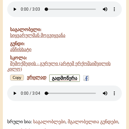
-
ანჩისხატი
-
შემოქმედის
-
საგალობელი:
გურული
სიყვარულმან მოგვიყვანა
(დიმიტრი
პატარავას
გუნდი:
კილო)
ანჩისხატი
სკოლა:
შემოქმედის - გურული (არტემ ერქომაიშვილის
კილო)
ვრცლად
სიყვარულმან
Copy
გადმოწერა
მოგვიყვანა
-
ანჩისხატი
-
შემოქმედის
-
გურული
(არტემ
სრული სია:
საგალობლები
,
მგალობელთა გუნდები
,
ერქომაიშვილის