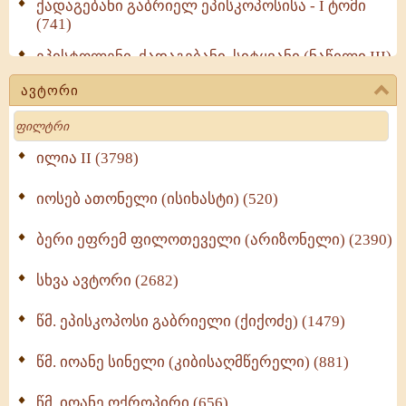
ქადაგებანი გაბრიელ ეპისკოპოსისა - I ტომი
(741)
ეპისტოლენი, ქადაგებანი, სიტყვანი (ნაწილი III)
(723)
ავტორი
მოძღვრის ძალზე სასარგებლო რჩევები
Search
მრევლისათვის (545)
Wisdomge (514)
ილია II (3798)
იოსებ ათონელი (ისიხასტი) (520)
ქადაგებანი გაბრიელ ეპისკოპოსისა - II ტომი
(370)
ბერი ეფრემ ფილოთეველი (არიზონელი) (2390)
სულიერი ცხოვრების სახელმძღვანელო -
ნაწილი II (369)
სხვა ავტორი (2682)
ღმერთი და ადამიანები (287)
წმ. ეპისკოპოსი გაბრიელი (ქიქოძე) (1479)
ბერის დიადემა (278)
წმ. იოანე სინელი (კიბისაღმწერელი) (881)
მონაზვნური გამოცდილების გადმოცემა (273)
წმ. იოანე ოქროპირი (656)