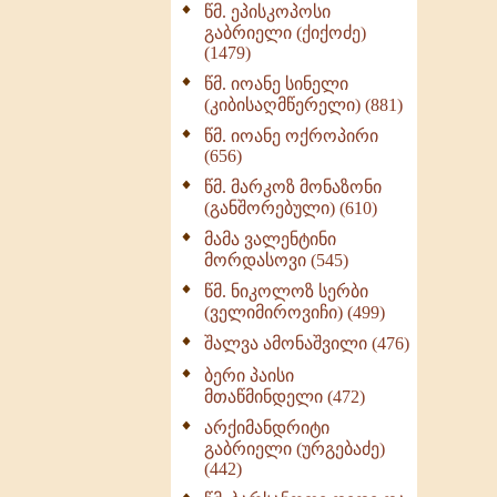
წმ. ეპისკოპოსი
ნაწილი II (369)
გაბრიელი (ქიქოძე)
ღმერთი და ადამიანები
(1479)
(287)
წმ. იოანე სინელი
ბერის დიადემა (278)
(კიბისაღმწერელი) (881)
მონაზვნური
წმ. იოანე ოქროპირი
გამოცდილების
(656)
გადმოცემა (273)
წმ. მარკოზ მონაზონი
ოთხი ასეული თავი
(განშორებული) (610)
სიყვარულის შესახებ
მამა ვალენტინი
(259)
მორდასოვი (545)
წმ. ნიკოლოზ სერბი
(ველიმიროვიჩი) (499)
შალვა ამონაშვილი (476)
ბერი პაისი
მთაწმინდელი (472)
არქიმანდრიტი
გაბრიელი (ურგებაძე)
(442)