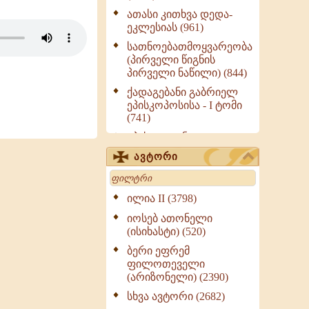
ათასი კითხვა დედა-
ეკლესიას (961)
სათნოებათმოყვარეობა
(პირველი წიგნის
პირველი ნაწილი) (844)
ქადაგებანი გაბრიელ
ეპისკოპოსისა - I ტომი
(741)
ეპისტოლენი,
ქადაგებანი, სიტყვანი
ავტორი
(ნაწილი III) (723)
Search
მოძღვრის ძალზე
სასარგებლო რჩევები
ილია II (3798)
მრევლისათვის (545)
იოსებ ათონელი
Wisdomge (514)
(ისიხასტი) (520)
ქადაგებანი გაბრიელ
ბერი ეფრემ
ეპისკოპოსისა - II ტომი
ფილოთეველი
(370)
(არიზონელი) (2390)
სულიერი ცხოვრების
სხვა ავტორი (2682)
სახელმძღვანელო -