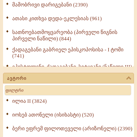
მამობრივი დარიგებანი (2390)
ათასი კითხვა დედა-ეკლესიას (961)
სათნოებათმოყვარეობა (პირველი წიგნის
პირველი ნაწილი) (844)
ქადაგებანი გაბრიელ ეპისკოპოსისა - I ტომი
(741)
ეპისტოლენი, ქადაგებანი, სიტყვანი (ნაწილი III)
(723)
ავტორი
მოძღვრის ძალზე სასარგებლო რჩევები
Search
მრევლისათვის (545)
Wisdomge (514)
ილია II (3824)
იოსებ ათონელი (ისიხასტი) (520)
ქადაგებანი გაბრიელ ეპისკოპოსისა - II ტომი
(370)
ბერი ეფრემ ფილოთეველი (არიზონელი) (2390)
სულიერი ცხოვრების სახელმძღვანელო -