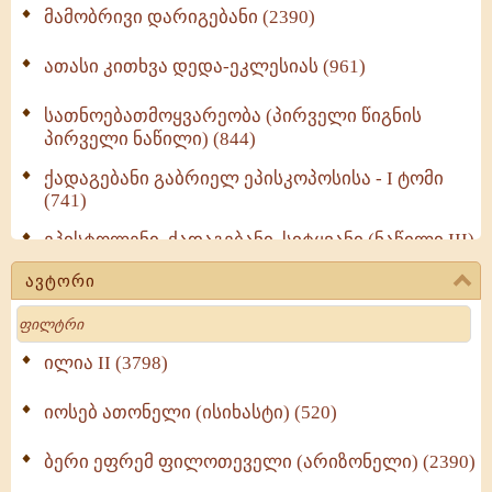
მამობრივი დარიგებანი (2390)
ათასი კითხვა დედა-ეკლესიას (961)
სათნოებათმოყვარეობა (პირველი წიგნის
პირველი ნაწილი) (844)
ქადაგებანი გაბრიელ ეპისკოპოსისა - I ტომი
(741)
ეპისტოლენი, ქადაგებანი, სიტყვანი (ნაწილი III)
(723)
ავტორი
მოძღვრის ძალზე სასარგებლო რჩევები
Search
მრევლისათვის (545)
Wisdomge (514)
ილია II (3798)
იოსებ ათონელი (ისიხასტი) (520)
ქადაგებანი გაბრიელ ეპისკოპოსისა - II ტომი
(370)
ბერი ეფრემ ფილოთეველი (არიზონელი) (2390)
სულიერი ცხოვრების სახელმძღვანელო -