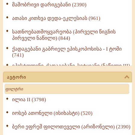
მამობრივი დარიგებანი (2390)
ათასი კითხვა დედა-ეკლესიას (961)
სათნოებათმოყვარეობა (პირველი წიგნის
პირველი ნაწილი) (844)
ქადაგებანი გაბრიელ ეპისკოპოსისა - I ტომი
(741)
ეპისტოლენი, ქადაგებანი, სიტყვანი (ნაწილი III)
(723)
ავტორი
მოძღვრის ძალზე სასარგებლო რჩევები
Search
მრევლისათვის (545)
Wisdomge (514)
ილია II (3798)
იოსებ ათონელი (ისიხასტი) (520)
ქადაგებანი გაბრიელ ეპისკოპოსისა - II ტომი
(370)
ბერი ეფრემ ფილოთეველი (არიზონელი) (2390)
სულიერი ცხოვრების სახელმძღვანელო -