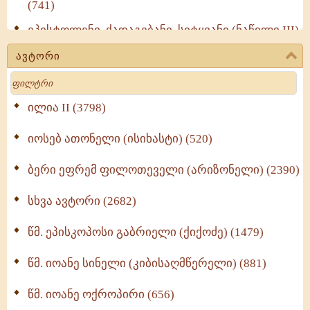
(741)
ეპისტოლენი, ქადაგებანი, სიტყვანი (ნაწილი III)
(723)
ავტორი
მოძღვრის ძალზე სასარგებლო რჩევები
Search
მრევლისათვის (545)
Wisdomge (514)
ილია II (3798)
იოსებ ათონელი (ისიხასტი) (520)
ქადაგებანი გაბრიელ ეპისკოპოსისა - II ტომი
(370)
ბერი ეფრემ ფილოთეველი (არიზონელი) (2390)
სულიერი ცხოვრების სახელმძღვანელო -
ნაწილი II (369)
სხვა ავტორი (2682)
ღმერთი და ადამიანები (287)
წმ. ეპისკოპოსი გაბრიელი (ქიქოძე) (1479)
ბერის დიადემა (278)
წმ. იოანე სინელი (კიბისაღმწერელი) (881)
მონაზვნური გამოცდილების გადმოცემა (273)
წმ. იოანე ოქროპირი (656)