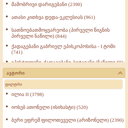
მამობრივი დარიგებანი (2390)
ათასი კითხვა დედა-ეკლესიას (961)
სათნოებათმოყვარეობა (პირველი წიგნის
პირველი ნაწილი) (844)
ქადაგებანი გაბრიელ ეპისკოპოსისა - I ტომი
(741)
ეპისტოლენი, ქადაგებანი, სიტყვანი (ნაწილი III)
(723)
ავტორი
მოძღვრის ძალზე სასარგებლო რჩევები
Search
მრევლისათვის (545)
Wisdomge (514)
ილია II (3798)
იოსებ ათონელი (ისიხასტი) (520)
ქადაგებანი გაბრიელ ეპისკოპოსისა - II ტომი
(370)
ბერი ეფრემ ფილოთეველი (არიზონელი) (2390)
სულიერი ცხოვრების სახელმძღვანელო -