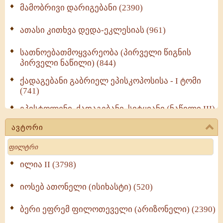
მამობრივი დარიგებანი (2390)
ათასი კითხვა დედა-ეკლესიას (961)
სათნოებათმოყვარეობა (პირველი წიგნის
პირველი ნაწილი) (844)
ქადაგებანი გაბრიელ ეპისკოპოსისა - I ტომი
(741)
ეპისტოლენი, ქადაგებანი, სიტყვანი (ნაწილი III)
(723)
ავტორი
მოძღვრის ძალზე სასარგებლო რჩევები
Search
მრევლისათვის (545)
Wisdomge (514)
ილია II (3798)
იოსებ ათონელი (ისიხასტი) (520)
ქადაგებანი გაბრიელ ეპისკოპოსისა - II ტომი
(370)
ბერი ეფრემ ფილოთეველი (არიზონელი) (2390)
სულიერი ცხოვრების სახელმძღვანელო -