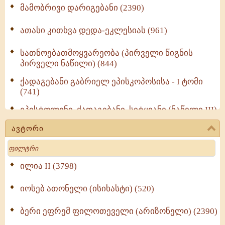
მამობრივი დარიგებანი (2390)
ათასი კითხვა დედა-ეკლესიას (961)
სათნოებათმოყვარეობა (პირველი წიგნის
პირველი ნაწილი) (844)
ქადაგებანი გაბრიელ ეპისკოპოსისა - I ტომი
(741)
ეპისტოლენი, ქადაგებანი, სიტყვანი (ნაწილი III)
(723)
ავტორი
მოძღვრის ძალზე სასარგებლო რჩევები
Search
მრევლისათვის (545)
Wisdomge (514)
ილია II (3798)
იოსებ ათონელი (ისიხასტი) (520)
ქადაგებანი გაბრიელ ეპისკოპოსისა - II ტომი
(370)
ბერი ეფრემ ფილოთეველი (არიზონელი) (2390)
სულიერი ცხოვრების სახელმძღვანელო -