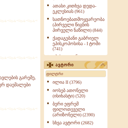
ათასი კითხვა დედა-
ეკლესიას (961)
სათნოებათმოყვარეობა
(პირველი წიგნის
პირველი ნაწილი) (844)
ქადაგებანი გაბრიელ
ეპისკოპოსისა - I ტომი
(741)
ეპისტოლენი,
ქადაგებანი, სიტყვანი
ავტორი
(ნაწილი III) (723)
Search
მოძღვრის ძალზე
წავლების გარეშე,
სასარგებლო რჩევები
ილია II (3796)
ვერ დაემალები
მრევლისათვის (545)
იოსებ ათონელი
Wisdomge (514)
(ისიხასტი) (520)
ქადაგებანი გაბრიელ
ბერი ეფრემ
ეპისკოპოსისა - II ტომი
ფილოთეველი
(370)
(არიზონელი) (2390)
სულიერი ცხოვრების
სხვა ავტორი (2682)
სახელმძღვანელო -