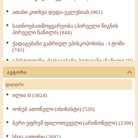
ათასი კითხვა დედა-ეკლესიას (961)
სათნოებათმოყვარეობა (პირველი წიგნის
პირველი ნაწილი) (844)
ქადაგებანი გაბრიელ ეპისკოპოსისა - I ტომი
(741)
ეპისტოლენი, ქადაგებანი, სიტყვანი (ნაწილი III)
(723)
ავტორი
მოძღვრის ძალზე სასარგებლო რჩევები
Search
მრევლისათვის (545)
Wisdomge (514)
ილია II (3824)
იოსებ ათონელი (ისიხასტი) (520)
ქადაგებანი გაბრიელ ეპისკოპოსისა - II ტომი
(370)
ბერი ეფრემ ფილოთეველი (არიზონელი) (2390)
სულიერი ცხოვრების სახელმძღვანელო -
ნაწილი II (369)
სხვა ავტორი (2682)