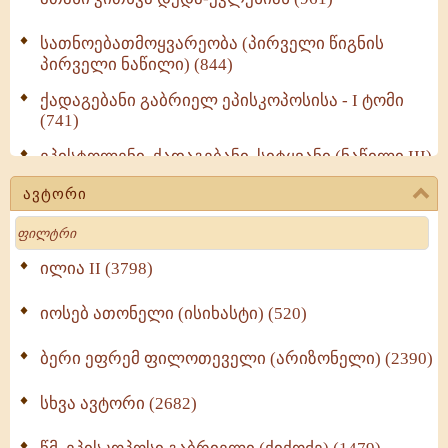
სათნოებათმოყვარეობა (პირველი წიგნის
პირველი ნაწილი) (844)
ქადაგებანი გაბრიელ ეპისკოპოსისა - I ტომი
(741)
ეპისტოლენი, ქადაგებანი, სიტყვანი (ნაწილი III)
(723)
ავტორი
მოძღვრის ძალზე სასარგებლო რჩევები
Search
მრევლისათვის (545)
Wisdomge (514)
ილია II (3798)
იოსებ ათონელი (ისიხასტი) (520)
ქადაგებანი გაბრიელ ეპისკოპოსისა - II ტომი
(370)
ბერი ეფრემ ფილოთეველი (არიზონელი) (2390)
სულიერი ცხოვრების სახელმძღვანელო -
ნაწილი II (369)
სხვა ავტორი (2682)
ღმერთი და ადამიანები (287)