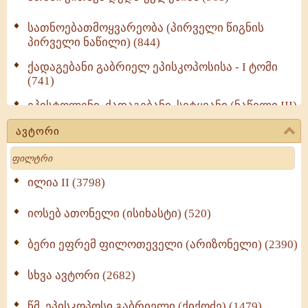
სათნოებათმოყვარეობა (პირველი წიგნის
პირველი ნაწილი) (844)
ქადაგებანი გაბრიელ ეპისკოპოსისა - I ტომი
(741)
ეპისტოლენი, ქადაგებანი, სიტყვანი (ნაწილი III)
(723)
ავტორი
მოძღვრის ძალზე სასარგებლო რჩევები
Search
მრევლისათვის (545)
Wisdomge (514)
ილია II (3798)
იოსებ ათონელი (ისიხასტი) (520)
ქადაგებანი გაბრიელ ეპისკოპოსისა - II ტომი
(370)
ბერი ეფრემ ფილოთეველი (არიზონელი) (2390)
სულიერი ცხოვრების სახელმძღვანელო -
ნაწილი II (369)
სხვა ავტორი (2682)
ღმერთი და ადამიანები (287)
წმ. ეპისკოპოსი გაბრიელი (ქიქოძე) (1479)