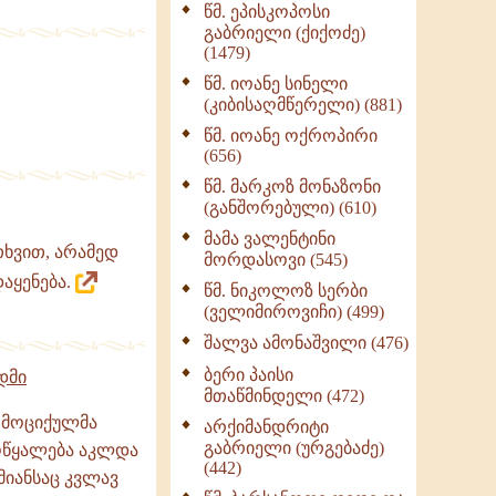
წმ. ეპისკოპოსი
ნაწილი II (369)
გაბრიელი (ქიქოძე)
ღმერთი და ადამიანები
(1479)
(287)
წმ. იოანე სინელი
ბერის დიადემა (278)
(კიბისაღმწერელი) (881)
მონაზვნური
წმ. იოანე ოქროპირი
გამოცდილების
(656)
გადმოცემა (273)
წმ. მარკოზ მონაზონი
ოთხი ასეული თავი
(განშორებული) (610)
სიყვარულის შესახებ
მამა ვალენტინი
(259)
თხვით, არამედ
მორდასოვი (545)
აყენება.
წმ. ნიკოლოზ სერბი
(ველიმიროვიჩი) (499)
შალვა ამონაშვილი (476)
ბერი პაისი
დმი
მთაწმინდელი (472)
, მოციქულმა
არქიმანდრიტი
გაბრიელი (ურგებაძე)
ოწყალება აკლდა
(442)
მიანსაც კვლავ