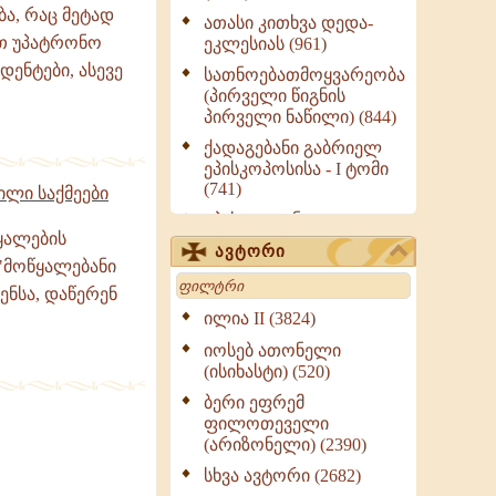
ა, რაც მეტად
ათასი კითხვა დედა-
ით უპატრონო
ეკლესიას (961)
ენტები, ასევე
სათნოებათმოყვარეობა
(პირველი წიგნის
პირველი ნაწილი) (844)
ქადაგებანი გაბრიელ
ეპისკოპოსისა - I ტომი
(741)
ილი საქმეები
ეპისტოლენი,
ყალების
ქადაგებანი, სიტყვანი
ავტორი
(ნაწილი III) (723)
 "მოწყალებანი
Search
მოძღვრის ძალზე
ენსა, დაწერენ
სასარგებლო რჩევები
ილია II (3824)
მრევლისათვის (545)
იოსებ ათონელი
Wisdomge (514)
(ისიხასტი) (520)
ქადაგებანი გაბრიელ
ბერი ეფრემ
ეპისკოპოსისა - II ტომი
ფილოთეველი
(370)
(არიზონელი) (2390)
სულიერი ცხოვრების
სხვა ავტორი (2682)
სახელმძღვანელო -