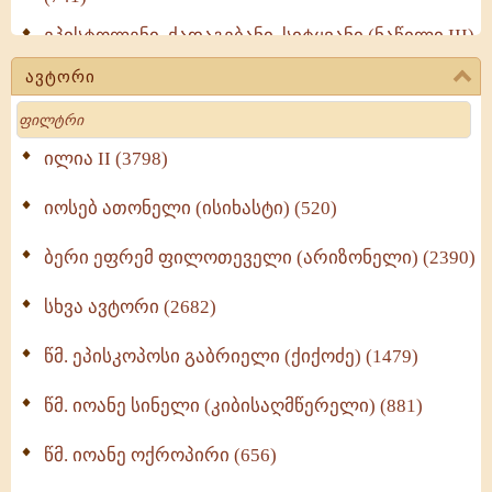
ეპისტოლენი, ქადაგებანი, სიტყვანი (ნაწილი III)
(723)
ავტორი
მოძღვრის ძალზე სასარგებლო რჩევები
Search
მრევლისათვის (545)
Wisdomge (514)
ილია II (3798)
იოსებ ათონელი (ისიხასტი) (520)
ქადაგებანი გაბრიელ ეპისკოპოსისა - II ტომი
(370)
ბერი ეფრემ ფილოთეველი (არიზონელი) (2390)
სულიერი ცხოვრების სახელმძღვანელო -
ნაწილი II (369)
სხვა ავტორი (2682)
ღმერთი და ადამიანები (287)
წმ. ეპისკოპოსი გაბრიელი (ქიქოძე) (1479)
ბერის დიადემა (278)
წმ. იოანე სინელი (კიბისაღმწერელი) (881)
მონაზვნური გამოცდილების გადმოცემა (273)
წმ. იოანე ოქროპირი (656)
ოთხი ასეული თავი სიყვარულის შესახებ (259)