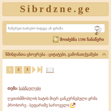
Sibrdzne.ge
Search
მოიძებნა 1596 ჩანაწერი
წმინდანთა ცხოვრება - ციტატები, გამონათქვამები
წმინდანთა
1
2
3
ცხოვრება
-
ციტატები,
ციტატები,
ამონარიდები,
გამონათქვამები
გამონათქვამები
წმინდანთა
თემა:
სასწაულები
ცხოვრება,
წიგნი,
ღვთისმშობლის ხატის მიერ განკურნებული ყრმა
ციტატები
პროხორე - სეფარიმე საროველი