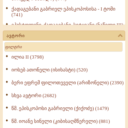
ქადაგებანი გაბრიელ ეპისკოპოსისა - I ტომი
(741)
ეპისტოლენი, ქადაგებანი, სიტყვანი (ნაწილი III)
(723)
ავტორი
მოძღვრის ძალზე სასარგებლო რჩევები
Search
მრევლისათვის (545)
Wisdomge (514)
ილია II (3798)
იოსებ ათონელი (ისიხასტი) (520)
ქადაგებანი გაბრიელ ეპისკოპოსისა - II ტომი
(370)
ბერი ეფრემ ფილოთეველი (არიზონელი) (2390)
სულიერი ცხოვრების სახელმძღვანელო -
ნაწილი II (369)
სხვა ავტორი (2682)
ღმერთი და ადამიანები (287)
წმ. ეპისკოპოსი გაბრიელი (ქიქოძე) (1479)
ბერის დიადემა (278)
წმ. იოანე სინელი (კიბისაღმწერელი) (881)