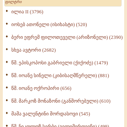
მრევლისათვის (545)
Wisdomge (514)
ილია II (3796)
იოსებ ათონელი (ისიხასტი) (520)
ქადაგებანი გაბრიელ ეპისკოპოსისა - II ტომი
(370)
ბერი ეფრემ ფილოთეველი (არიზონელი) (2390)
სულიერი ცხოვრების სახელმძღვანელო -
ნაწილი II (369)
სხვა ავტორი (2682)
ღმერთი და ადამიანები (287)
წმ. ეპისკოპოსი გაბრიელი (ქიქოძე) (1479)
ბერის დიადემა (278)
წმ. იოანე სინელი (კიბისაღმწერელი) (881)
მონაზვნური გამოცდილების გადმოცემა (273)
წმ. იოანე ოქროპირი (656)
ოთხი ასეული თავი სიყვარულის შესახებ (259)
წმ. მარკოზ მონაზონი (განშორებული) (610)
მამა ვალენტინი მორდასოვი (545)
წმ. ნიკოლოზ სერბი (ველიმიროვიჩი) (499)