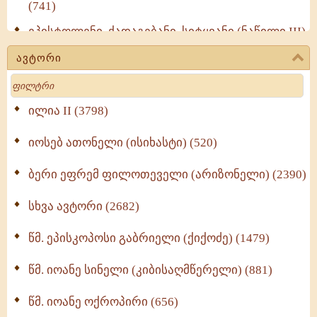
(741)
ეპისტოლენი, ქადაგებანი, სიტყვანი (ნაწილი III)
(723)
ავტორი
მოძღვრის ძალზე სასარგებლო რჩევები
Search
მრევლისათვის (545)
Wisdomge (514)
ილია II (3798)
იოსებ ათონელი (ისიხასტი) (520)
ქადაგებანი გაბრიელ ეპისკოპოსისა - II ტომი
(370)
ბერი ეფრემ ფილოთეველი (არიზონელი) (2390)
სულიერი ცხოვრების სახელმძღვანელო -
ნაწილი II (369)
სხვა ავტორი (2682)
ღმერთი და ადამიანები (287)
წმ. ეპისკოპოსი გაბრიელი (ქიქოძე) (1479)
ბერის დიადემა (278)
წმ. იოანე სინელი (კიბისაღმწერელი) (881)
მონაზვნური გამოცდილების გადმოცემა (273)
წმ. იოანე ოქროპირი (656)